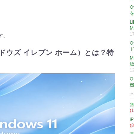
O
L
M
17
す。
O
ウィンドウズ イレブン ホーム）とは？特
M
版
12
O
無
(
i
(